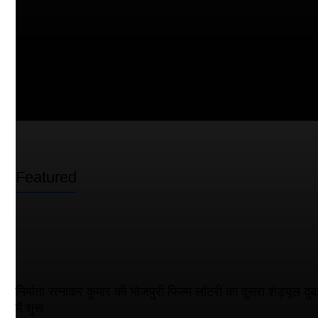
Featured
निर्माता रत्नाकर कुमार की भोजपुरी फिल्म लॉटरी का दूसरा शेड्यूल दुब
में शुरू