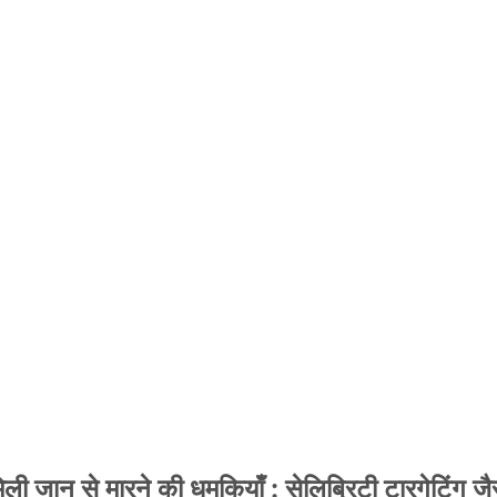
 जान से मारने की धमकियाँ : सेलिब्रिटी टारगेटिंग जैसा