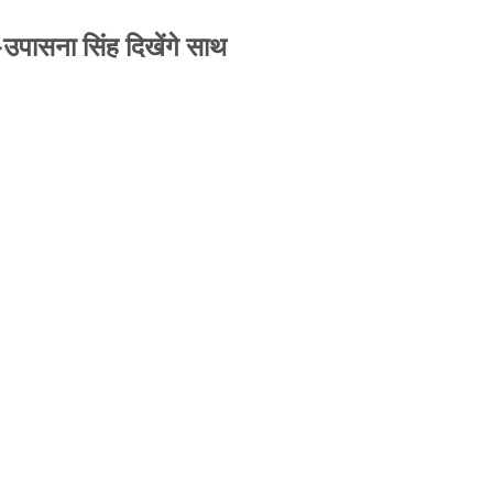
-उपासना सिंह दिखेंगे साथ
से जबरन काबिज़ कृष्णा कुंज वेलफेयर सोसायटी की
A ने पूरी कमान चुनाव समिति को सौंपी
-उपासना सिंह दिखेंगे साथ