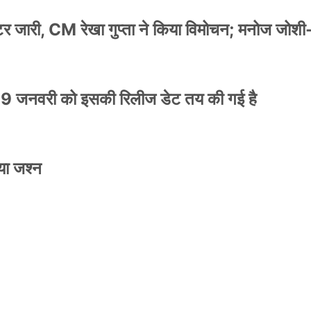
स्टर जारी, CM रेखा गुप्ता ने किया विमोचन; मनोज जोशी
9 जनवरी को इसकी रिलीज डेट तय की गई है
NEWS
मिली जान से मारने की
बड़ी कार्रवाई: 20 माह 
या जश्न
खुलासा
कार्यकारिणी अपदस्थ, JD
Official Desk
जनवरी 29, 2026
स्टर जारी, CM रेखा गुप्ता ने किया विमोचन; मनोज जोशी