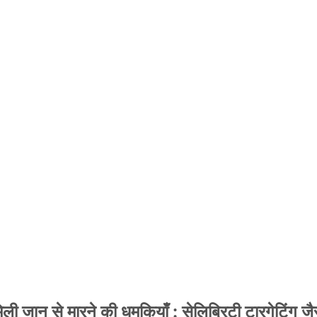
 जान से मारने की धमकियाँ : सेलिब्रिटी टारगेटिंग जैसा