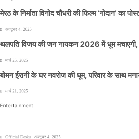
मेरठ के निर्माता विनोद चौधरी की फिल्म ‘गोदान’ का पो
अक्टूबर 4, 2025
थलपति विजय की जन नायकन 2026 में धूम मचाएगी, 
NEWS
मार्च 25, 2025
बॉलीवुड के बाद अब डिफेंस टाइकून साहिल लूथरा को 
बोमन ईरानी के घर नवरोज की धूम, परिवार के साथ मना
धमकियाँ : सेलिब्रिटी टारगेटिंग जैसा हूबहू पैटर्न का 
मार्च 21, 2025
Official Desk
मार्च 2, 2026
Entertainment
मेरठ के निर्माता विनोद चौधरी की फिल्म ‘गोदान’ का पो
Official Desk
अक्टूबर 4, 2025