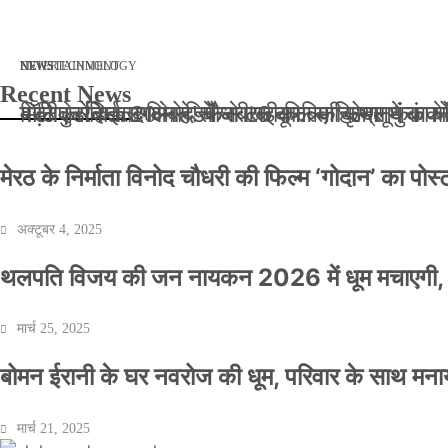
मार्च 2, 2026
जनवरी 29, 2026
अक्टूबर 4, 2025
अप्रैल 14, 2025
NEWS
NEWS
ENTERTAINMENT
NEWS
TECHNOLOGY
Recent News
बॉलीवुड के बाद अब डिफेंस टाइकून साहिल लूथरा को मि
बड़ी कार्रवाई: 20 माह से जबरन काबिज़ कृष्णा कुंज
मेरठ के निर्माता विनोद चौधरी की फिल्म ‘गोदान’ का
मिलिए रोहित उगले से! कैसे 16 साल की उम्र में क
मेरठ के निर्माता विनोद चौधरी की फिल्म ‘गोदान’ का पो
अक्टूबर 4, 2025
थलपति विजय की जन नायकन 2026 में धूम मचाएगी, 
मार्च 25, 2025
बोमन ईरानी के घर नवरोज की धूम, परिवार के साथ मना
मार्च 21, 2025