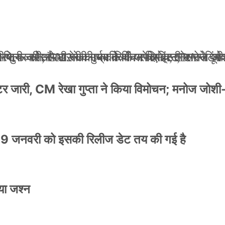
ली जान से मारने की धमकियाँ : सेलिब्रिटी टारगेटिंग ज
 वेलफेयर सोसायटी की कार्यकारिणी अपदस्थ, JDA ने पूर
 पोस्टर जारी, CM रेखा गुप्ता ने किया विमोचन; मनोज जो
ंपनी शुरू की और 22 की उम्र तक बन गए इंटरनेशनल अवॉ
स्टर जारी, CM रेखा गुप्ता ने किया विमोचन; मनोज जोशी
9 जनवरी को इसकी रिलीज डेट तय की गई है
या जश्न