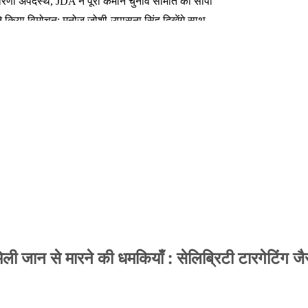
कारिणी अपदस्थ, JDA ने पूरी कमान चुनाव समिति को सौंपी
ा ने किया विमोचन; मनोज जोशी-उपासना सिंह दिखेंगे साथ
 तक बन गए इंटरनेशनल अवॉर्ड विनर
फर लक्ष्य चावला से
ेट तय की गई है
 जान से मारने की धमकियाँ : सेलिब्रिटी टारगेटिंग जैसा