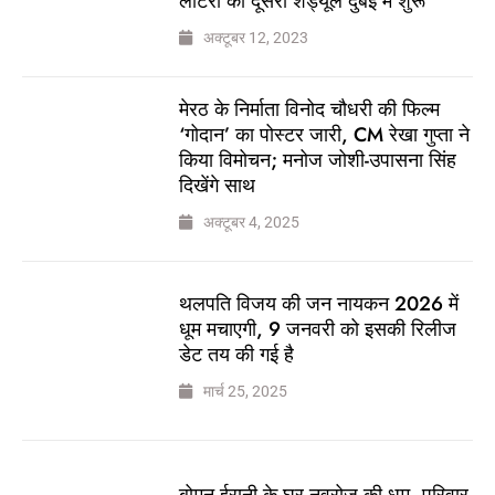
लॉटरी का दूसरा शेड्यूल दुबई में शुरू
अक्टूबर 12, 2023
मेरठ के निर्माता विनोद चौधरी की फिल्म
‘गोदान’ का पोस्टर जारी, CM रेखा गुप्ता ने
किया विमोचन; मनोज जोशी-उपासना सिंह
दिखेंगे साथ
अक्टूबर 4, 2025
थलपति विजय की जन नायकन 2026 में
धूम मचाएगी, 9 जनवरी को इसकी रिलीज
डेट तय की गई है
मार्च 25, 2025
बोमन ईरानी के घर नवरोज की धूम, परिवार