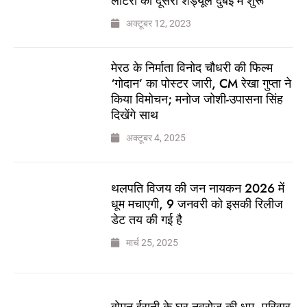
लॉटरी का दूसरा शेड्यूल दुबई में शुरू
अक्टूबर 12, 2023
मेरठ के निर्माता विनोद चौधरी की फिल्म
‘गोदान’ का पोस्टर जारी, CM रेखा गुप्ता ने
किया विमोचन; मनोज जोशी-उपासना सिंह
दिखेंगे साथ
अक्टूबर 4, 2025
थलपति विजय की जन नायकन 2026 में
धूम मचाएगी, 9 जनवरी को इसकी रिलीज
डेट तय की गई है
मार्च 25, 2025
बोमन ईरानी के घर नवरोज की धूम, परिवार