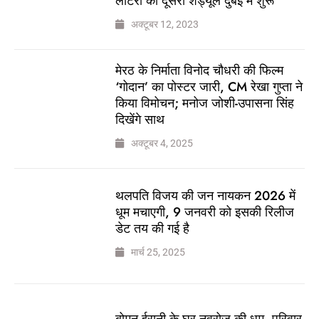
लॉटरी का दूसरा शेड्यूल दुबई में शुरू
अक्टूबर 12, 2023
मेरठ के निर्माता विनोद चौधरी की फिल्म
‘गोदान’ का पोस्टर जारी, CM रेखा गुप्ता ने
किया विमोचन; मनोज जोशी-उपासना सिंह
दिखेंगे साथ
अक्टूबर 4, 2025
थलपति विजय की जन नायकन 2026 में
धूम मचाएगी, 9 जनवरी को इसकी रिलीज
डेट तय की गई है
मार्च 25, 2025
बोमन ईरानी के घर नवरोज की धूम, परिवार