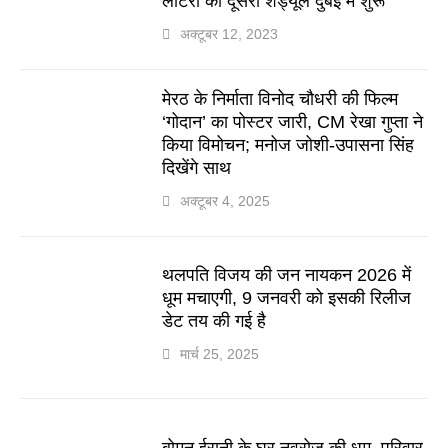
लॉटरी का दूसरा शेड्यूल दुबई में शुरू
अक्टूबर 12, 2023
मेरठ के निर्माता विनोद चौधरी की फिल्म
‘गोदान’ का पोस्टर जारी, CM रेखा गुप्ता ने
किया विमोचन; मनोज जोशी-उपासना सिंह
दिखेंगे साथ
अक्टूबर 4, 2025
थलपति विजय की जन नायकन 2026 में
धूम मचाएगी, 9 जनवरी को इसकी रिलीज
डेट तय की गई है
मार्च 25, 2025
बोमन ईरानी के घर नवरोज की धूम, परिवार