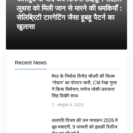
लूथरा को मिली जान से मारने की धमकियाँ :
सेलिब्रिटी टारगेटिंग जैसा हूबहू पैटर्न का
खुलासा
Recent News
मेरठ के निर्माता विनोद चौधरी की फिल्म
‘गोदान’ का पोस्टर जारी, CM रेखा गुप्ता
ने किया विमोचन; मनोज जोशी-उपासना
सिंह दिखेंगे साथ
अक्टूबर 4, 2025
थलपति विजय की जन नायकन 2026 में
धूम मचाएगी, 9 जनवरी को इसकी रिलीज