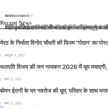
मार्च 2, 2026
जनवरी 29, 2026
अक्टूबर 4, 2025
अप्रैल 14, 2025
NEWS
NEWS
ENTERTAINMENT
NEWS
TECHNOLOGY
Recent News
बॉलीवुड के बाद अब डिफेंस टाइकून साहिल लूथरा को मि
बड़ी कार्रवाई: 20 माह से जबरन काबिज़ कृष्णा कुंज
मेरठ के निर्माता विनोद चौधरी की फिल्म ‘गोदान’ का
मिलिए रोहित उगले से! कैसे 16 साल की उम्र में क
मेरठ के निर्माता विनोद चौधरी की फिल्म ‘गोदान’ का पो
अक्टूबर 4, 2025
थलपति विजय की जन नायकन 2026 में धूम मचाएगी, 
मार्च 25, 2025
बोमन ईरानी के घर नवरोज की धूम, परिवार के साथ मना
मार्च 21, 2025