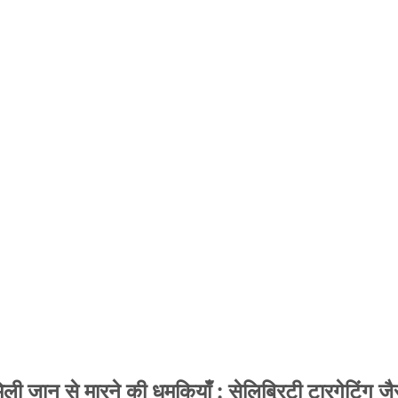
 जान से मारने की धमकियाँ : सेलिब्रिटी टारगेटिंग जैसा