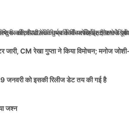
ली जान से मारने की धमकियाँ : सेलिब्रिटी टारगेटिंग ज
 वेलफेयर सोसायटी की कार्यकारिणी अपदस्थ, JDA ने पूर
 पोस्टर जारी, CM रेखा गुप्ता ने किया विमोचन; मनोज जो
ंपनी शुरू की और 22 की उम्र तक बन गए इंटरनेशनल अवॉ
स्टर जारी, CM रेखा गुप्ता ने किया विमोचन; मनोज जोशी
9 जनवरी को इसकी रिलीज डेट तय की गई है
या जश्न