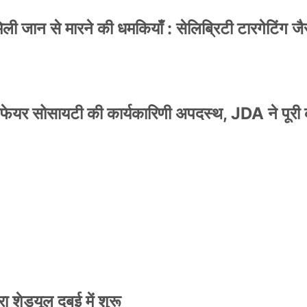
 जान से मारने की धमकियाँ : सेलिब्रिटी टारगेटिंग जैसा
वेलफेयर सोसायटी की कार्यकारिणी अपदस्थ, JDA ने पूरी
स्टर जारी, CM रेखा गुप्ता ने किया विमोचन; मनोज जोशी
 शेड्यूल दुबई में शुरू