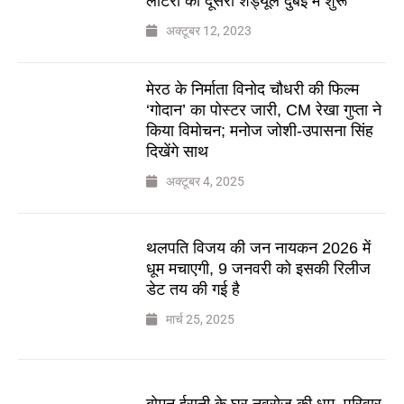
लॉटरी का दूसरा शेड्यूल दुबई में शुरू
अक्टूबर 12, 2023
मेरठ के निर्माता विनोद चौधरी की फिल्म
‘गोदान’ का पोस्टर जारी, CM रेखा गुप्ता ने
किया विमोचन; मनोज जोशी-उपासना सिंह
दिखेंगे साथ
अक्टूबर 4, 2025
थलपति विजय की जन नायकन 2026 में
धूम मचाएगी, 9 जनवरी को इसकी रिलीज
डेट तय की गई है
मार्च 25, 2025
बोमन ईरानी के घर नवरोज की धूम, परिवार