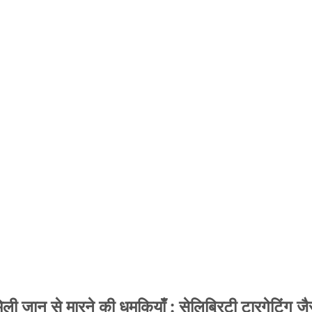
 जान से मारने की धमकियाँ : सेलिब्रिटी टारगेटिंग जैसा