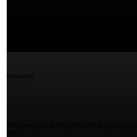
Featured
निर्माता रत्नाकर कुमार की भोजपुरी फिल्म लॉटरी का दूसरा शेड्यूल दुब
में शुरू