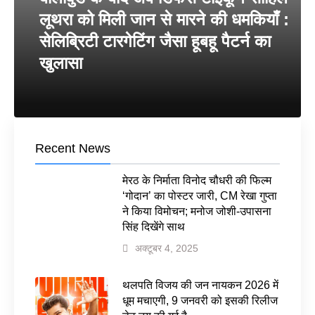
लूथरा को मिली जान से मारने की धमकियाँ :
सेलिब्रिटी टारगेटिंग जैसा हूबहू पैटर्न का
खुलासा
Recent News
मेरठ के निर्माता विनोद चौधरी की फिल्म
‘गोदान’ का पोस्टर जारी, CM रेखा गुप्ता
ने किया विमोचन; मनोज जोशी-उपासना
सिंह दिखेंगे साथ
अक्टूबर 4, 2025
थलपति विजय की जन नायकन 2026 में
धूम मचाएगी, 9 जनवरी को इसकी रिलीज