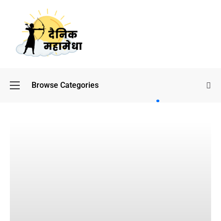
Browse Categories
बॉलीवुड
के बाद
अब
डिफेंस
टाइकून
साहिल
लूथरा को
मिली जान
से मारने
की
धमकियाँ :
सेलिब्रिटी