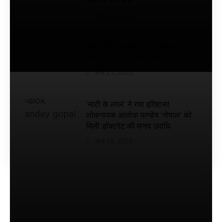
रिलीज
मार्च 25, 2025
डेट तय
की गई
है
बोमन ईरानी के घर नवरोज की धूम,
परिवार के साथ मनाया जश्न
मार्च 21, 2025
‘माटी के लाल’ ने रचा इतिहास!
लोकगायक आलोक पाण्डेय ‘गोपाल’ को
मिली डॉक्टरेट की मानद उपाधि
मार्च 19, 2025