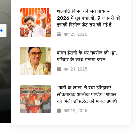
थलपति विजय की जन नायकन
2026 में धूम मचाएगी, 9 जनवरी को
इसकी रिलीज डेट तय की गई है
मार्च 25, 2025
जनवरी 29, 2026
NEWS
बोमन ईरानी के घर नवरोज की धूम,
बड़ी कार्रवाई: 20 माह से ज
परिवार के साथ मनाया जश्न
मार्च 21, 2025
वेलफेयर सोसायटी की कार्
ने पूरी कमान चुनाव समिति क
‘माटी के लाल’ ने रचा इतिहास!
लोकगायक आलोक पाण्डेय ‘गोपाल’
को मिली डॉक्टरेट की मानद उपाधि
मार्च 19, 2025