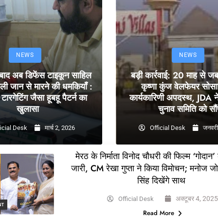
NEWS
NEWS
 बाद अब डिफेंस टाइकून साहिल
बड़ी कार्रवाई: 20 माह से ज
ली जान से मारने की धमकियाँ :
कृष्णा कुंज वेलफेयर सोस
टारगेटिंग जैसा हूबहू पैटर्न का
कार्यकारिणी अपदस्थ, JDA ने
खुलासा
चुनाव समिति को सौं
icial Desk
मार्च 2, 2026
Official Desk
जनवरी
मेरठ के निर्माता विनोद चौधरी की फिल्म ‘गोदान’
जारी, CM रेखा गुप्ता ने किया विमोचन; मनोज ज
सिंह दिखेंगे साथ
अक्टूबर 4, 202
Official Desk
NT
Read More