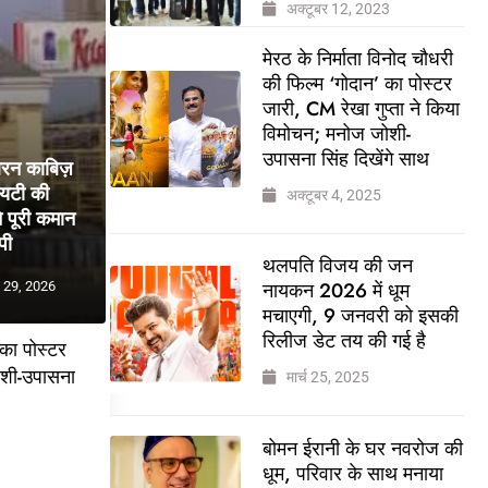
अक्टूबर 12, 2023
मेरठ के निर्माता विनोद चौधरी
की फिल्म ‘गोदान’ का पोस्टर
जारी, CM रेखा गुप्ता ने किया
विमोचन; मनोज जोशी-
उपासना सिंह दिखेंगे साथ
बरन काबिज़
ायटी की
अक्टूबर 4, 2025
 पूरी कमान
पी
थलपति विजय की जन
नायकन 2026 में धूम
 29, 2026
मचाएगी, 9 जनवरी को इसकी
रिलीज डेट तय की गई है
 का पोस्टर
ोशी-उपासना
मार्च 25, 2025
बोमन ईरानी के घर नवरोज की
5
धूम, परिवार के साथ मनाया