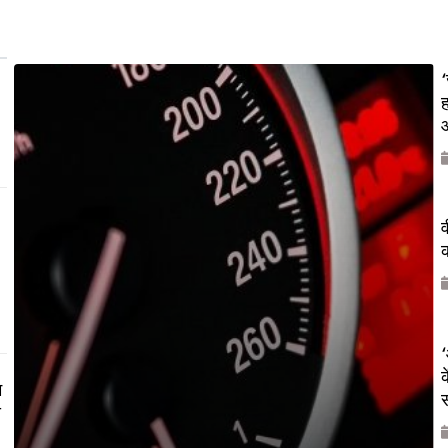
‘
ह
औ
व
क
‘
क
म
य