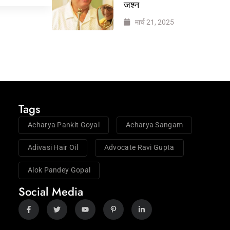
जश्न
मार्च 21, 2025
Tags
Acharya Pankit Goyal
Acharya Sangam
Adivasi Hair Oil
Advocate Ravi Gupta
Alok Pandey Gopal
Social Media