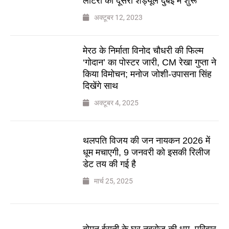
लॉटरी का दूसरा शेड्यूल दुबई में शुरू
अक्टूबर 12, 2023
मेरठ के निर्माता विनोद चौधरी की फिल्म
‘गोदान’ का पोस्टर जारी, CM रेखा गुप्ता ने
किया विमोचन; मनोज जोशी-उपासना सिंह
दिखेंगे साथ
अक्टूबर 4, 2025
थलपति विजय की जन नायकन 2026 में
धूम मचाएगी, 9 जनवरी को इसकी रिलीज
डेट तय की गई है
मार्च 25, 2025
बोमन ईरानी के घर नवरोज की धूम, परिवार