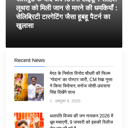
लूथरा को मिली जान से मारने की धमकियाँ :
सेलिब्रिटी टारगेटिंग जैसा हूबहू पैटर्न का
खुलासा
Recent News
मेरठ के निर्माता विनोद चौधरी की फिल्म
‘गोदान’ का पोस्टर जारी, CM रेखा गुप्ता
ने किया विमोचन; मनोज जोशी-उपासना
सिंह दिखेंगे साथ
अक्टूबर 4, 2025
थलपति विजय की जन नायकन 2026 में
धूम मचाएगी, 9 जनवरी को इसकी रिलीज