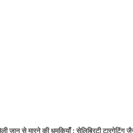
 जान से मारने की धमकियाँ : सेलिब्रिटी टारगेटिंग जैसा