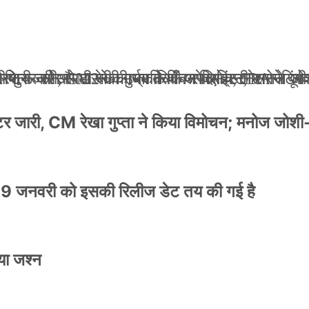
ली जान से मारने की धमकियाँ : सेलिब्रिटी टारगेटिंग ज
 वेलफेयर सोसायटी की कार्यकारिणी अपदस्थ, JDA ने पूर
 पोस्टर जारी, CM रेखा गुप्ता ने किया विमोचन; मनोज जो
ंपनी शुरू की और 22 की उम्र तक बन गए इंटरनेशनल अवॉ
स्टर जारी, CM रेखा गुप्ता ने किया विमोचन; मनोज जोशी
9 जनवरी को इसकी रिलीज डेट तय की गई है
या जश्न