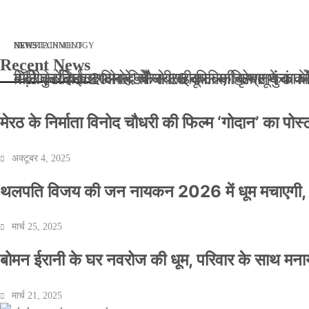
मार्च 2, 2026
जनवरी 29, 2026
अक्टूबर 4, 2025
अप्रैल 14, 2025
NEWS
NEWS
ENTERTAINMENT
NEWS
TECHNOLOGY
Recent News
बॉलीवुड के बाद अब डिफेंस टाइकून साहिल लूथरा को मि
बड़ी कार्रवाई: 20 माह से जबरन काबिज़ कृष्णा कुंज
मेरठ के निर्माता विनोद चौधरी की फिल्म ‘गोदान’ का
मिलिए रोहित उगले से! कैसे 16 साल की उम्र में क
मेरठ के निर्माता विनोद चौधरी की फिल्म ‘गोदान’ का पो
अक्टूबर 4, 2025
थलपति विजय की जन नायकन 2026 में धूम मचाएगी, 
मार्च 25, 2025
बोमन ईरानी के घर नवरोज की धूम, परिवार के साथ मना
मार्च 21, 2025