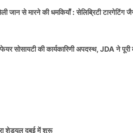
 जान से मारने की धमकियाँ : सेलिब्रिटी टारगेटिंग जैसा
वेलफेयर सोसायटी की कार्यकारिणी अपदस्थ, JDA ने पूरी
स्टर जारी, CM रेखा गुप्ता ने किया विमोचन; मनोज जोशी
 शेड्यूल दुबई में शुरू