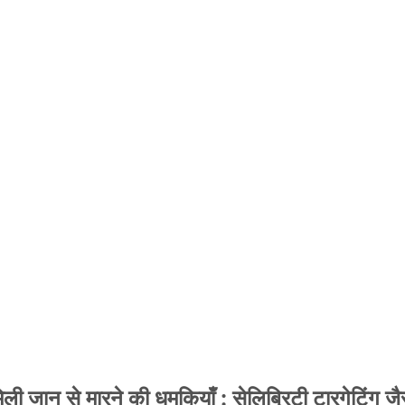
 जान से मारने की धमकियाँ : सेलिब्रिटी टारगेटिंग जैसा