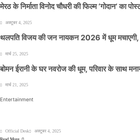
मेरठ के निर्माता विनोद चौधरी की फिल्म ‘गोदान’ का पो
अक्टूबर 4, 2025
थलपति विजय की जन नायकन 2026 में धूम मचाएगी, 
NEWS
मार्च 25, 2025
बॉलीवुड के बाद अब डिफेंस टाइकून साहिल लूथरा को 
बोमन ईरानी के घर नवरोज की धूम, परिवार के साथ मना
धमकियाँ : सेलिब्रिटी टारगेटिंग जैसा हूबहू पैटर्न का 
मार्च 21, 2025
Official Desk
मार्च 2, 2026
Entertainment
मेरठ के निर्माता विनोद चौधरी की फिल्म ‘गोदान’ का पो
Official Desk
अक्टूबर 4, 2025
Read More