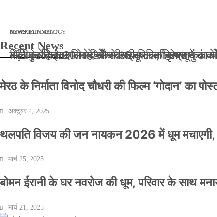
मार्च 2, 2026
जनवरी 29, 2026
अक्टूबर 4, 2025
अप्रैल 14, 2025
NEWS
NEWS
ENTERTAINMENT
NEWS
TECHNOLOGY
Recent News
बॉलीवुड के बाद अब डिफेंस टाइकून साहिल लूथरा को मि
बड़ी कार्रवाई: 20 माह से जबरन काबिज़ कृष्णा कुंज
मेरठ के निर्माता विनोद चौधरी की फिल्म ‘गोदान’ का
मिलिए रोहित उगले से! कैसे 16 साल की उम्र में क
मेरठ के निर्माता विनोद चौधरी की फिल्म ‘गोदान’ का पो
अक्टूबर 4, 2025
थलपति विजय की जन नायकन 2026 में धूम मचाएगी, 
मार्च 25, 2025
बोमन ईरानी के घर नवरोज की धूम, परिवार के साथ मना
मार्च 21, 2025