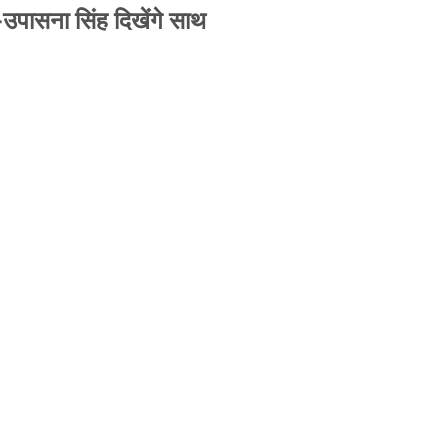
-उपासना सिंह दिखेंगे साथ
से जबरन काबिज़ कृष्णा कुंज वेलफेयर सोसायटी की
A ने पूरी कमान चुनाव समिति को सौंपी
-उपासना सिंह दिखेंगे साथ