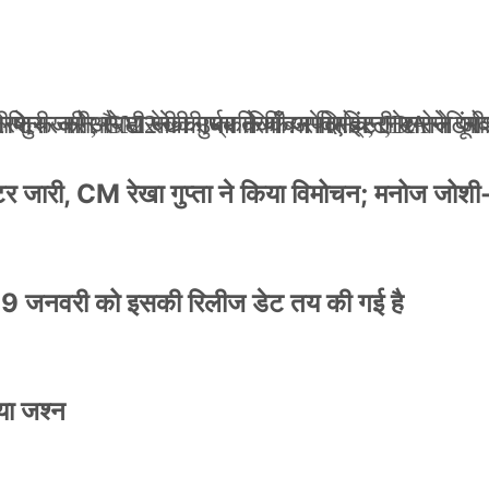
ली जान से मारने की धमकियाँ : सेलिब्रिटी टारगेटिंग ज
 वेलफेयर सोसायटी की कार्यकारिणी अपदस्थ, JDA ने पूर
 पोस्टर जारी, CM रेखा गुप्ता ने किया विमोचन; मनोज जो
ंपनी शुरू की और 22 की उम्र तक बन गए इंटरनेशनल अवॉ
स्टर जारी, CM रेखा गुप्ता ने किया विमोचन; मनोज जोशी
9 जनवरी को इसकी रिलीज डेट तय की गई है
या जश्न