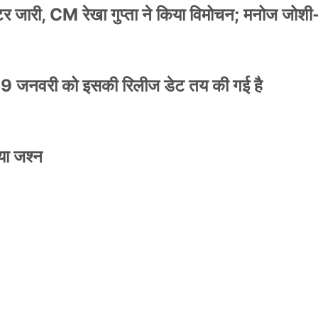
स्टर जारी, CM रेखा गुप्ता ने किया विमोचन; मनोज जोशी
9 जनवरी को इसकी रिलीज डेट तय की गई है
NEWS
मिली जान से मारने की
बड़ी कार्रवाई: 20 माह 
या जश्न
खुलासा
कार्यकारिणी अपदस्थ, JD
Official Desk
जनवरी 29, 2026
स्टर जारी, CM रेखा गुप्ता ने किया विमोचन; मनोज जोशी