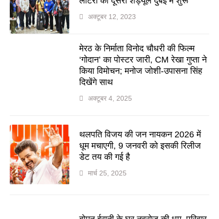
लॉटरी का दूसरा शेड्यूल दुबई में शुरू
अक्टूबर 12, 2023
मेरठ के निर्माता विनोद चौधरी की फिल्म
‘गोदान’ का पोस्टर जारी, CM रेखा गुप्ता ने
किया विमोचन; मनोज जोशी-उपासना सिंह
दिखेंगे साथ
अक्टूबर 4, 2025
थलपति विजय की जन नायकन 2026 में
धूम मचाएगी, 9 जनवरी को इसकी रिलीज
डेट तय की गई है
मार्च 25, 2025
बोमन ईरानी के घर नवरोज की धूम, परिवार