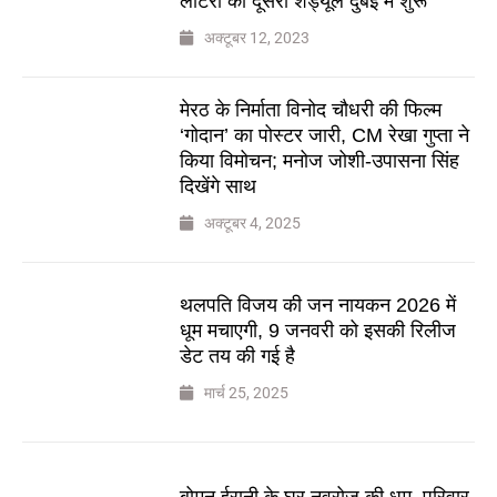
लॉटरी का दूसरा शेड्यूल दुबई में शुरू
अक्टूबर 12, 2023
मेरठ के निर्माता विनोद चौधरी की फिल्म
‘गोदान’ का पोस्टर जारी, CM रेखा गुप्ता ने
किया विमोचन; मनोज जोशी-उपासना सिंह
दिखेंगे साथ
अक्टूबर 4, 2025
थलपति विजय की जन नायकन 2026 में
धूम मचाएगी, 9 जनवरी को इसकी रिलीज
डेट तय की गई है
मार्च 25, 2025
बोमन ईरानी के घर नवरोज की धूम, परिवार