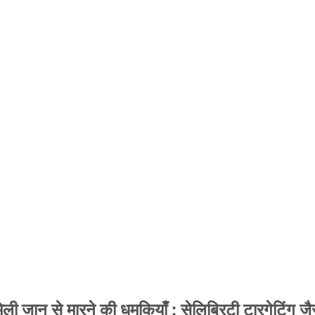
 जान से मारने की धमकियाँ : सेलिब्रिटी टारगेटिंग जैसा