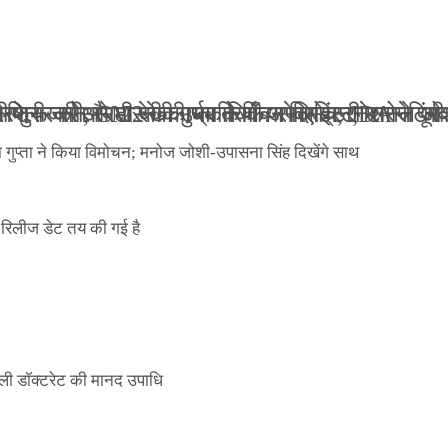
ली जान से मारने की धमकियाँ : सेलिब्रिटी टारगेटिंग ज
 वेलफेयर सोसायटी की कार्यकारिणी अपदस्थ, JDA ने पूर
 पोस्टर जारी, CM रेखा गुप्ता ने किया विमोचन; मनोज जो
ंपनी शुरू की और 22 की उम्र तक बन गए इंटरनेशनल अवॉ
ा गुप्ता ने किया विमोचन; मनोज जोशी-उपासना सिंह दिखेंगे साथ
िलीज डेट तय की गई है
ली डॉक्टरेट की मानद उपाधि