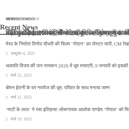
मार्च 2, 2026
जनवरी 29, 2026
अक्टूबर 4, 2025
अप्रैल 14, 2025
NEWS
NEWS
ENTERTAINMENT
NEWS
TECHNOLOGY
Recent News
बॉलीवुड के बाद अब डिफेंस टाइकून साहिल लूथरा को मि
बड़ी कार्रवाई: 20 माह से जबरन काबिज़ कृष्णा कुंज
मेरठ के निर्माता विनोद चौधरी की फिल्म ‘गोदान’ का
मिलिए रोहित उगले से! कैसे 16 साल की उम्र में क
मेरठ के निर्माता विनोद चौधरी की फिल्म ‘गोदान’ का पोस्टर जारी, CM रेख
अक्टूबर 4, 2025
थलपति विजय की जन नायकन 2026 में धूम मचाएगी, 9 जनवरी को इसकी र
मार्च 25, 2025
बोमन ईरानी के घर नवरोज की धूम, परिवार के साथ मनाया जश्न
मार्च 21, 2025
‘माटी के लाल’ ने रचा इतिहास! लोकगायक आलोक पाण्डेय ‘गोपाल’ को मि
मार्च 19, 2025