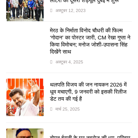
लॉटरी का दूसरा शेड्यूल दुबई में शुरू
अक्टूबर 12, 2023
मेरठ के निर्माता विनोद चौधरी की फिल्म
‘गोदान’ का पोस्टर जारी, CM रेखा गुप्ता ने
किया विमोचन; मनोज जोशी-उपासना सिंह
दिखेंगे साथ
अक्टूबर 4, 2025
थलपति विजय की जन नायकन 2026 में
धूम मचाएगी, 9 जनवरी को इसकी रिलीज
डेट तय की गई है
मार्च 25, 2025
बोमन ईरानी के घर नवरोज की धूम, परिवार