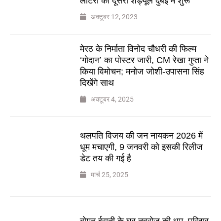
लॉटरी का दूसरा शेड्यूल दुबई में शुरू
अक्टूबर 12, 2023
मेरठ के निर्माता विनोद चौधरी की फिल्म
‘गोदान’ का पोस्टर जारी, CM रेखा गुप्ता ने
किया विमोचन; मनोज जोशी-उपासना सिंह
दिखेंगे साथ
अक्टूबर 4, 2025
थलपति विजय की जन नायकन 2026 में
धूम मचाएगी, 9 जनवरी को इसकी रिलीज
डेट तय की गई है
मार्च 25, 2025
बोमन ईरानी के घर नवरोज की धूम, परिवार