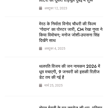
लॉटरी का दूसरा शेड्यूल दुबई में शुरू
अक्टूबर 12, 2023
मेरठ के निर्माता विनोद चौधरी की फिल्म
‘गोदान’ का पोस्टर जारी, CM रेखा गुप्ता ने
किया विमोचन; मनोज जोशी-उपासना सिंह
दिखेंगे साथ
अक्टूबर 4, 2025
थलपति विजय की जन नायकन 2026 में
धूम मचाएगी, 9 जनवरी को इसकी रिलीज
डेट तय की गई है
मार्च 25, 2025
बोमन ईरानी के घर नवरोज की धूम, परिवार