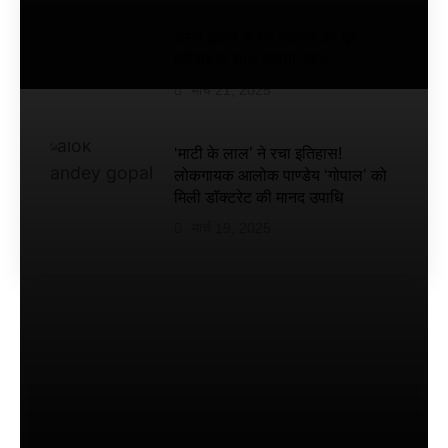
डेट तय
की गई
बोमन ईरानी के घर नवरोज की धूम,
है
परिवार के साथ मनाया जश्न
मार्च 21, 2025
‘माटी के लाल’ ने रचा इतिहास!
लोकगायक आलोक पाण्डेय ‘गोपाल’ को
मिली डॉक्टरेट की मानद उपाधि
मार्च 19, 2025