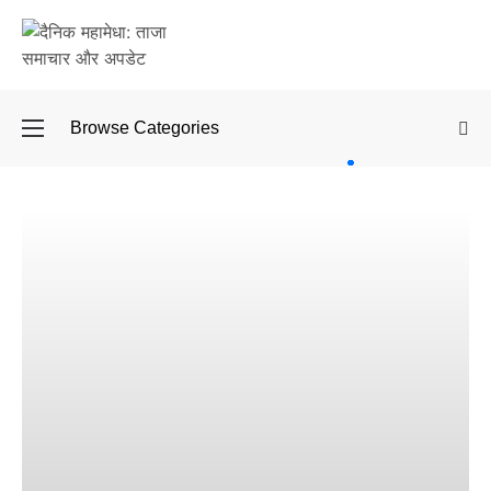
Browse Categories
बॉलीवुड
के बाद
अब
डिफेंस
टाइकून
साहिल
लूथरा को
मिली जान
से मारने
की
धमकियाँ :
सेलिब्रिटी
टारगेटिंग
जैसा हूबहू