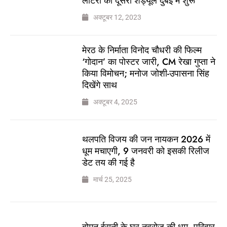
लॉटरी का दूसरा शेड्यूल दुबई में शुरू
अक्टूबर 12, 2023
मेरठ के निर्माता विनोद चौधरी की फिल्म
‘गोदान’ का पोस्टर जारी, CM रेखा गुप्ता ने
किया विमोचन; मनोज जोशी-उपासना सिंह
दिखेंगे साथ
अक्टूबर 4, 2025
थलपति विजय की जन नायकन 2026 में
धूम मचाएगी, 9 जनवरी को इसकी रिलीज
डेट तय की गई है
मार्च 25, 2025
बोमन ईरानी के घर नवरोज की धूम, परिवार