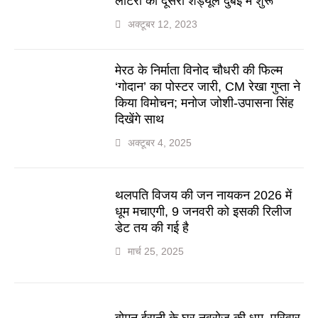
लॉटरी का दूसरा शेड्यूल दुबई में शुरू
अक्टूबर 12, 2023
मेरठ के निर्माता विनोद चौधरी की फिल्म
‘गोदान’ का पोस्टर जारी, CM रेखा गुप्ता ने
किया विमोचन; मनोज जोशी-उपासना सिंह
दिखेंगे साथ
अक्टूबर 4, 2025
थलपति विजय की जन नायकन 2026 में
धूम मचाएगी, 9 जनवरी को इसकी रिलीज
डेट तय की गई है
मार्च 25, 2025
बोमन ईरानी के घर नवरोज की धूम, परिवार