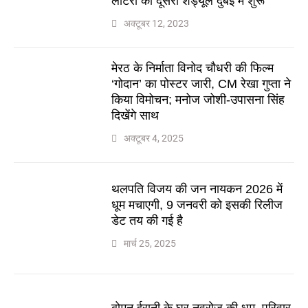
लॉटरी का दूसरा शेड्यूल दुबई में शुरू
अक्टूबर 12, 2023
मेरठ के निर्माता विनोद चौधरी की फिल्म
‘गोदान’ का पोस्टर जारी, CM रेखा गुप्ता ने
किया विमोचन; मनोज जोशी-उपासना सिंह
दिखेंगे साथ
अक्टूबर 4, 2025
थलपति विजय की जन नायकन 2026 में
धूम मचाएगी, 9 जनवरी को इसकी रिलीज
डेट तय की गई है
मार्च 25, 2025
बोमन ईरानी के घर नवरोज की धूम, परिवार