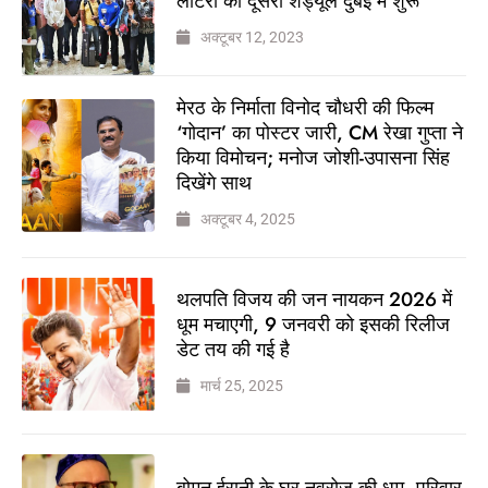
लॉटरी का दूसरा शेड्यूल दुबई में शुरू
अक्टूबर 12, 2023
मेरठ के निर्माता विनोद चौधरी की फिल्म
‘गोदान’ का पोस्टर जारी, CM रेखा गुप्ता ने
किया विमोचन; मनोज जोशी-उपासना सिंह
दिखेंगे साथ
अक्टूबर 4, 2025
थलपति विजय की जन नायकन 2026 में
धूम मचाएगी, 9 जनवरी को इसकी रिलीज
डेट तय की गई है
मार्च 25, 2025
बोमन ईरानी के घर नवरोज की धूम, परिवार