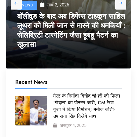
मार्च 2, 2026
NEWS
बॉलीवुड के बाद अब डिफेंस टाइकून साहिल
लूथरा को मिली जान से मारने की धमकियाँ :
सेलिब्रिटी टारगेटिंग जैसा हूबहू पैटर्न का
खुलासा
Recent News
मेरठ के निर्माता विनोद चौधरी की फिल्म
‘गोदान’ का पोस्टर जारी, CM रेखा
गुप्ता ने किया विमोचन; मनोज जोशी-
उपासना सिंह दिखेंगे साथ
अक्टूबर 4, 2025