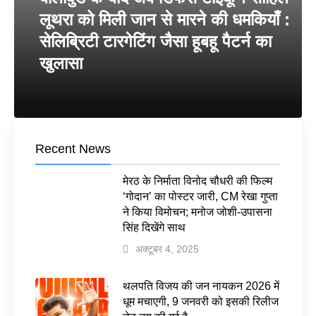
लूथरा को मिली जान से मारने की धमकियाँ :
सेलिब्रिटी टारगेटिंग जैसा हूबहू पैटर्न का
खुलासा
Recent News
मेरठ के निर्माता विनोद चौधरी की फिल्म
‘गोदान’ का पोस्टर जारी, CM रेखा गुप्ता
ने किया विमोचन; मनोज जोशी-उपासना
सिंह दिखेंगे साथ
अक्टूबर 4, 2025
थलपति विजय की जन नायकन 2026 में
धूम मचाएगी, 9 जनवरी को इसकी रिलीज