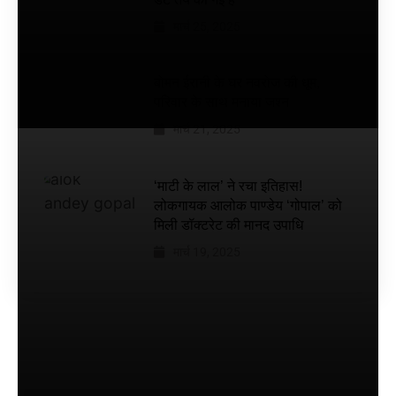
रिलीज
मार्च 25, 2025
डेट तय
की गई
है
बोमन ईरानी के घर नवरोज की धूम,
परिवार के साथ मनाया जश्न
मार्च 21, 2025
‘माटी के लाल’ ने रचा इतिहास!
लोकगायक आलोक पाण्डेय ‘गोपाल’ को
मिली डॉक्टरेट की मानद उपाधि
मार्च 19, 2025