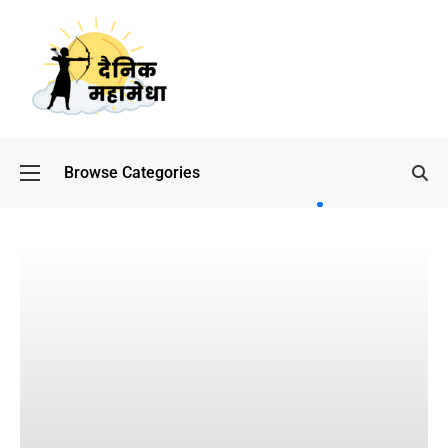
Browse Categories
बॉलीवुड
के बाद
अब
डिफेंस
टाइकून
साहिल
लूथरा को
मिली जान
से मारने
की
धमकियाँ :
सेलिब्रिटी