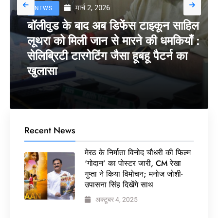
मार्च 2, 2026
NEWS
बॉलीवुड के बाद अब डिफेंस टाइकून साहिल
लूथरा को मिली जान से मारने की धमकियाँ :
सेलिब्रिटी टारगेटिंग जैसा हूबहू पैटर्न का
खुलासा
Recent News
मेरठ के निर्माता विनोद चौधरी की फिल्म
‘गोदान’ का पोस्टर जारी, CM रेखा
गुप्ता ने किया विमोचन; मनोज जोशी-
उपासना सिंह दिखेंगे साथ
अक्टूबर 4, 2025