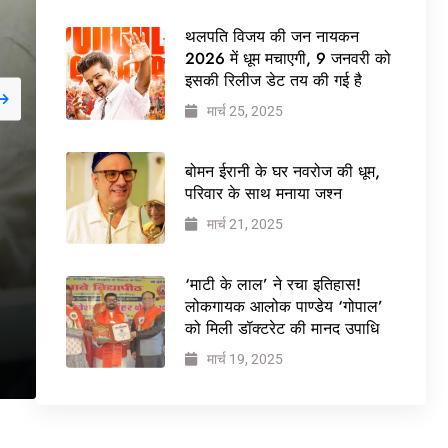
थलपति विजय की जन नायकन
2026 में धूम मचाएगी, 9 जनवरी को
इसकी रिलीज डेट तय की गई है
मार्च 25, 2025
जनवरी 29, 2026
NEWS
बोमन ईरानी के घर नवरोज की धूम,
बड़ी कार्रवाई: 20 माह से ज
परिवार के साथ मनाया जश्न
मार्च 21, 2025
वेलफेयर सोसायटी की कार्
ने पूरी कमान चुनाव समिति क
‘माटी के लाल’ ने रचा इतिहास!
लोकगायक आलोक पाण्डेय ‘गोपाल’
को मिली डॉक्टरेट की मानद उपाधि
मार्च 19, 2025