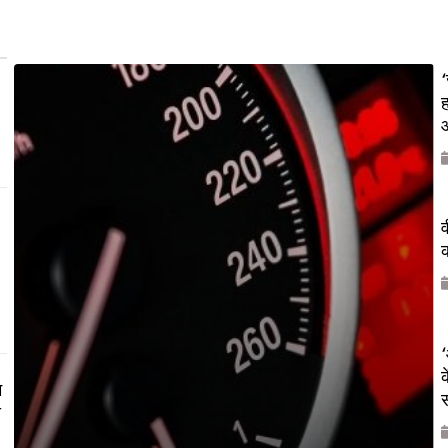
‘
ह
औ
व
क
‘
क
म
य