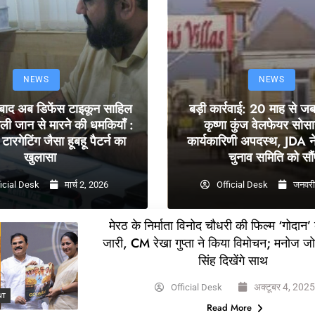
NEWS
NEWS
 बाद अब डिफेंस टाइकून साहिल
बड़ी कार्रवाई: 20 माह से ज
ली जान से मारने की धमकियाँ :
कृष्णा कुंज वेलफेयर सोस
टारगेटिंग जैसा हूबहू पैटर्न का
कार्यकारिणी अपदस्थ, JDA ने
खुलासा
चुनाव समिति को सौं
icial Desk
मार्च 2, 2026
Official Desk
जनवरी
मेरठ के निर्माता विनोद चौधरी की फिल्म ‘गोदान’
जारी, CM रेखा गुप्ता ने किया विमोचन; मनोज ज
सिंह दिखेंगे साथ
अक्टूबर 4, 202
Official Desk
NT
Read More