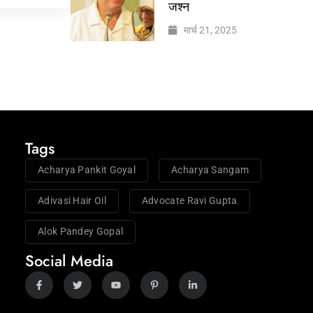
जश्न
मार्च 21, 2025
Tags
Acharya Pankit Goyal
Acharya Sangam
Adivasi Hair Oil
Advocate Ravi Gupta
Alok Pandey Gopal
Social Media