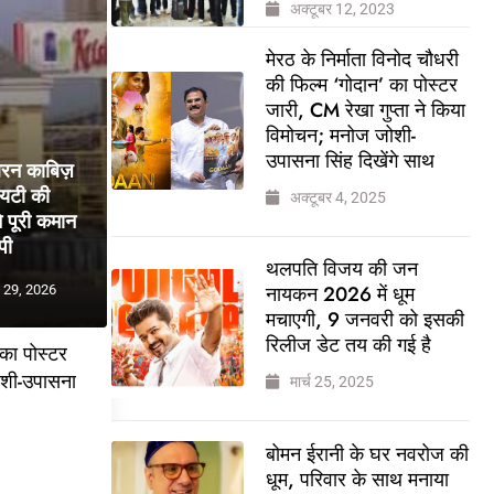
अक्टूबर 12, 2023
मेरठ के निर्माता विनोद चौधरी
की फिल्म ‘गोदान’ का पोस्टर
जारी, CM रेखा गुप्ता ने किया
विमोचन; मनोज जोशी-
उपासना सिंह दिखेंगे साथ
बरन काबिज़
ायटी की
अक्टूबर 4, 2025
 पूरी कमान
पी
थलपति विजय की जन
नायकन 2026 में धूम
 29, 2026
मचाएगी, 9 जनवरी को इसकी
रिलीज डेट तय की गई है
 का पोस्टर
ोशी-उपासना
मार्च 25, 2025
बोमन ईरानी के घर नवरोज की
5
धूम, परिवार के साथ मनाया