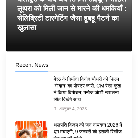
लूथरा को मिली जान से मारने की धमकियाँ :
सेलिब्रिटी टारगेटिंग जैसा हूबहू पैटर्न का
खुलासा
Recent News
मेरठ के निर्माता विनोद चौधरी की फिल्म
‘गोदान’ का पोस्टर जारी, CM रेखा गुप्ता
ने किया विमोचन; मनोज जोशी-उपासना
सिंह दिखेंगे साथ
अक्टूबर 4, 2025
थलपति विजय की जन नायकन 2026 में
धूम मचाएगी, 9 जनवरी को इसकी रिलीज