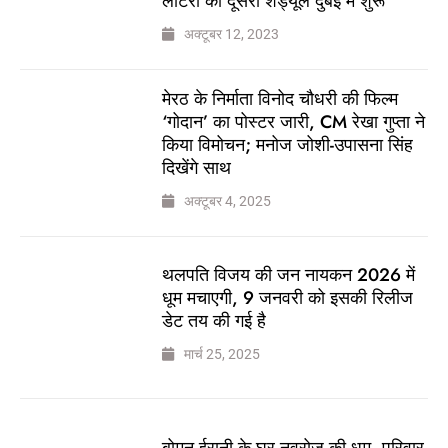
लॉटरी का दूसरा शेड्यूल दुबई में शुरू
अक्टूबर 12, 2023
मेरठ के निर्माता विनोद चौधरी की फिल्म
‘गोदान’ का पोस्टर जारी, CM रेखा गुप्ता ने
किया विमोचन; मनोज जोशी-उपासना सिंह
दिखेंगे साथ
अक्टूबर 4, 2025
थलपति विजय की जन नायकन 2026 में
धूम मचाएगी, 9 जनवरी को इसकी रिलीज
डेट तय की गई है
मार्च 25, 2025
बोमन ईरानी के घर नवरोज की धूम, परिवार