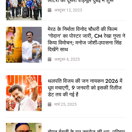
लॉटरी का दूसरा शेड्यूल दुबई में शुरू
अक्टूबर 12, 2023
मेरठ के निर्माता विनोद चौधरी की फिल्म
‘गोदान’ का पोस्टर जारी, CM रेखा गुप्ता ने
किया विमोचन; मनोज जोशी-उपासना सिंह
दिखेंगे साथ
अक्टूबर 4, 2025
थलपति विजय की जन नायकन 2026 में
धूम मचाएगी, 9 जनवरी को इसकी रिलीज
डेट तय की गई है
मार्च 25, 2025
बोमन ईरानी के घर नवरोज की धूम, परिवार