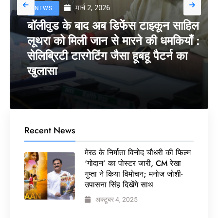
मार्च 2, 2026
NEWS
बॉलीवुड के बाद अब डिफेंस टाइकून साहिल
लूथरा को मिली जान से मारने की धमकियाँ :
सेलिब्रिटी टारगेटिंग जैसा हूबहू पैटर्न का
खुलासा
Recent News
मेरठ के निर्माता विनोद चौधरी की फिल्म
‘गोदान’ का पोस्टर जारी, CM रेखा
गुप्ता ने किया विमोचन; मनोज जोशी-
उपासना सिंह दिखेंगे साथ
अक्टूबर 4, 2025