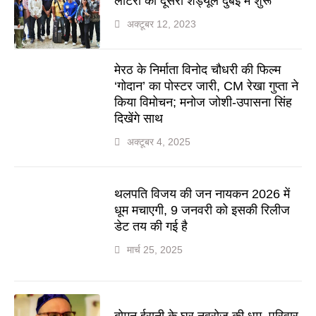
लॉटरी का दूसरा शेड्यूल दुबई में शुरू
अक्टूबर 12, 2023
मेरठ के निर्माता विनोद चौधरी की फिल्म
‘गोदान’ का पोस्टर जारी, CM रेखा गुप्ता ने
किया विमोचन; मनोज जोशी-उपासना सिंह
दिखेंगे साथ
अक्टूबर 4, 2025
थलपति विजय की जन नायकन 2026 में
धूम मचाएगी, 9 जनवरी को इसकी रिलीज
डेट तय की गई है
मार्च 25, 2025
बोमन ईरानी के घर नवरोज की धूम, परिवार