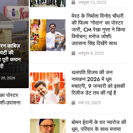
अक्टूबर 12, 2023
मेरठ के निर्माता विनोद चौधरी
की फिल्म ‘गोदान’ का पोस्टर
जारी, CM रेखा गुप्ता ने किया
विमोचन; मनोज जोशी-
उपासना सिंह दिखेंगे साथ
बरन काबिज़
ायटी की
अक्टूबर 4, 2025
 पूरी कमान
पी
थलपति विजय की जन
नायकन 2026 में धूम
 29, 2026
मचाएगी, 9 जनवरी को इसकी
रिलीज डेट तय की गई है
 का पोस्टर
ोशी-उपासना
मार्च 25, 2025
बोमन ईरानी के घर नवरोज की
5
धूम, परिवार के साथ मनाया