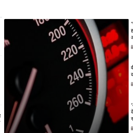
‘
ह
औ
व
क
‘
क
म
य