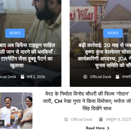
NEWS
NEWS
 बाद अब डिफेंस टाइकून साहिल
बड़ी कार्रवाई: 20 माह से ज
ली जान से मारने की धमकियाँ :
कृष्णा कुंज वेलफेयर सोस
टारगेटिंग जैसा हूबहू पैटर्न का
कार्यकारिणी अपदस्थ, JDA ने
खुलासा
चुनाव समिति को सौं
icial Desk
मार्च 2, 2026
Official Desk
जनवरी
मेरठ के निर्माता विनोद चौधरी की फिल्म ‘गोदान’
जारी, CM रेखा गुप्ता ने किया विमोचन; मनोज ज
सिंह दिखेंगे साथ
अक्टूबर 4, 202
Official Desk
NT
Read More