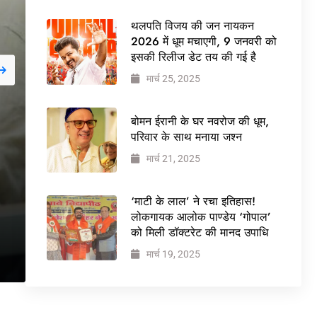
थलपति विजय की जन नायकन
2026 में धूम मचाएगी, 9 जनवरी को
इसकी रिलीज डेट तय की गई है
मार्च 25, 2025
जनवरी 29, 2026
NEWS
बोमन ईरानी के घर नवरोज की धूम,
बड़ी कार्रवाई: 20 माह से ज
परिवार के साथ मनाया जश्न
मार्च 21, 2025
वेलफेयर सोसायटी की कार्
ने पूरी कमान चुनाव समिति क
‘माटी के लाल’ ने रचा इतिहास!
लोकगायक आलोक पाण्डेय ‘गोपाल’
को मिली डॉक्टरेट की मानद उपाधि
मार्च 19, 2025