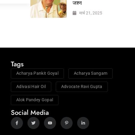
जश्न
मार्च 21, 2025
Tags
Acharya Pankit Goyal
Acharya Sangam
Adivasi Hair Oil
Advocate Ravi Gupta
Alok Pandey Gopal
Social Media