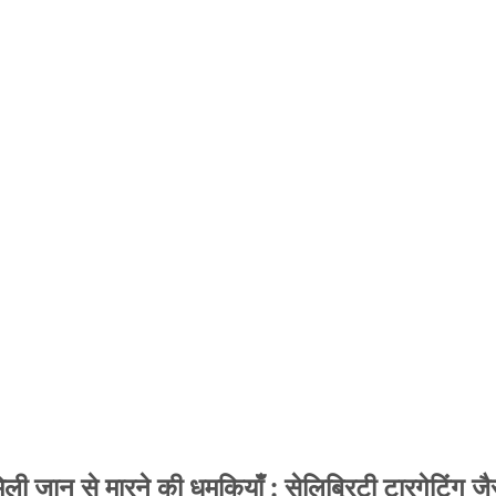
 जान से मारने की धमकियाँ : सेलिब्रिटी टारगेटिंग जैसा