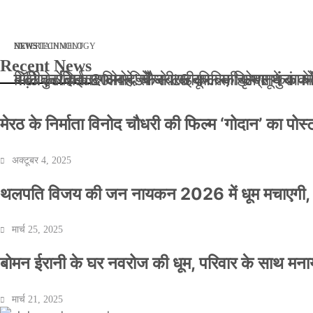
मार्च 2, 2026
जनवरी 29, 2026
अक्टूबर 4, 2025
अप्रैल 14, 2025
NEWS
NEWS
ENTERTAINMENT
NEWS
TECHNOLOGY
Recent News
बॉलीवुड के बाद अब डिफेंस टाइकून साहिल लूथरा को मि
बड़ी कार्रवाई: 20 माह से जबरन काबिज़ कृष्णा कुंज
मेरठ के निर्माता विनोद चौधरी की फिल्म ‘गोदान’ का
मिलिए रोहित उगले से! कैसे 16 साल की उम्र में क
मेरठ के निर्माता विनोद चौधरी की फिल्म ‘गोदान’ का पो
अक्टूबर 4, 2025
थलपति विजय की जन नायकन 2026 में धूम मचाएगी, 
मार्च 25, 2025
बोमन ईरानी के घर नवरोज की धूम, परिवार के साथ मना
मार्च 21, 2025