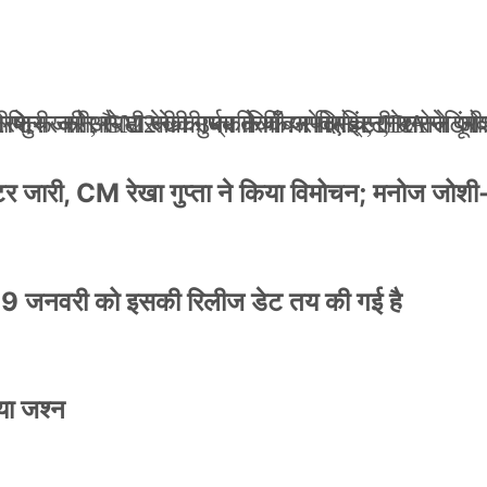
ली जान से मारने की धमकियाँ : सेलिब्रिटी टारगेटिंग ज
 वेलफेयर सोसायटी की कार्यकारिणी अपदस्थ, JDA ने पूर
 पोस्टर जारी, CM रेखा गुप्ता ने किया विमोचन; मनोज जो
ंपनी शुरू की और 22 की उम्र तक बन गए इंटरनेशनल अवॉ
स्टर जारी, CM रेखा गुप्ता ने किया विमोचन; मनोज जोशी
9 जनवरी को इसकी रिलीज डेट तय की गई है
या जश्न