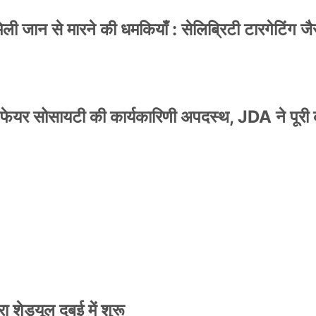
 जान से मारने की धमकियाँ : सेलिब्रिटी टारगेटिंग जैसा
वेलफेयर सोसायटी की कार्यकारिणी अपदस्थ, JDA ने पूरी
स्टर जारी, CM रेखा गुप्ता ने किया विमोचन; मनोज जोशी
 शेड्यूल दुबई में शुरू