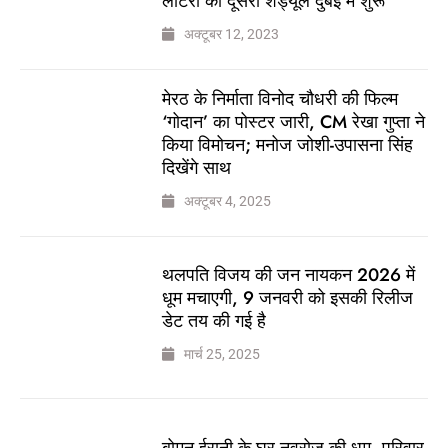
लॉटरी का दूसरा शेड्यूल दुबई में शुरू
अक्टूबर 12, 2023
मेरठ के निर्माता विनोद चौधरी की फिल्म
‘गोदान’ का पोस्टर जारी, CM रेखा गुप्ता ने
किया विमोचन; मनोज जोशी-उपासना सिंह
दिखेंगे साथ
अक्टूबर 4, 2025
थलपति विजय की जन नायकन 2026 में
धूम मचाएगी, 9 जनवरी को इसकी रिलीज
डेट तय की गई है
मार्च 25, 2025
बोमन ईरानी के घर नवरोज की धूम, परिवार