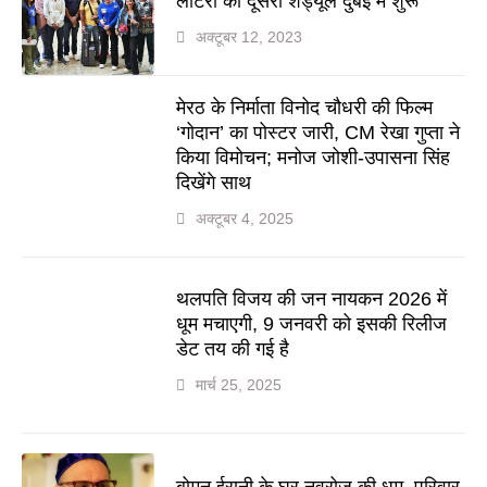
लॉटरी का दूसरा शेड्यूल दुबई में शुरू
अक्टूबर 12, 2023
मेरठ के निर्माता विनोद चौधरी की फिल्म
‘गोदान’ का पोस्टर जारी, CM रेखा गुप्ता ने
किया विमोचन; मनोज जोशी-उपासना सिंह
दिखेंगे साथ
अक्टूबर 4, 2025
थलपति विजय की जन नायकन 2026 में
धूम मचाएगी, 9 जनवरी को इसकी रिलीज
डेट तय की गई है
मार्च 25, 2025
बोमन ईरानी के घर नवरोज की धूम, परिवार