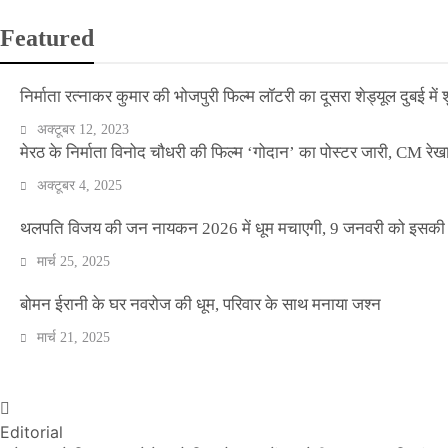
Featured
निर्माता रत्नाकर कुमार की भोजपुरी फिल्म लॉटरी का दूसरा शेड्यूल दुबई में श
अक्टूबर 12, 2023
मेरठ के निर्माता विनोद चौधरी की फिल्म ‘गोदान’ का पोस्टर जारी, CM रेख
अक्टूबर 4, 2025
थलपति विजय की जन नायकन 2026 में धूम मचाएगी, 9 जनवरी को इसकी र
मार्च 25, 2025
वीकेंड कर्फ्यू ने थामी दिल्ली की रफ्तार, नाइट कर्फ्यू व
बोमन ईरानी के घर नवरोज की धूम, परिवार के साथ मनाया जश्न
मार्च 21, 2025
Official Desk
अप्रैल 17, 2021
Editorial