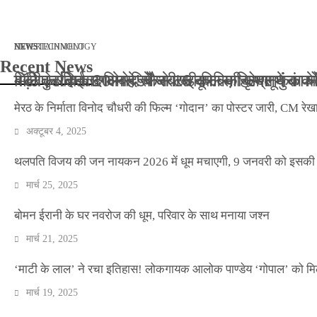
मार्च 2, 2026
जनवरी 29, 2026
अक्टूबर 4, 2025
अप्रैल 14, 2025
NEWS
NEWS
ENTERTAINMENT
NEWS
TECHNOLOGY
Recent News
बॉलीवुड के बाद अब डिफेंस टाइकून साहिल लूथरा को मि
बड़ी कार्रवाई: 20 माह से जबरन काबिज़ कृष्णा कुंज
मेरठ के निर्माता विनोद चौधरी की फिल्म ‘गोदान’ का
मिलिए रोहित उगले से! कैसे 16 साल की उम्र में क
मेरठ के निर्माता विनोद चौधरी की फिल्म ‘गोदान’ का पोस्टर जारी, CM रेख
अक्टूबर 4, 2025
थलपति विजय की जन नायकन 2026 में धूम मचाएगी, 9 जनवरी को इसकी र
मार्च 25, 2025
बोमन ईरानी के घर नवरोज की धूम, परिवार के साथ मनाया जश्न
मार्च 21, 2025
‘माटी के लाल’ ने रचा इतिहास! लोकगायक आलोक पाण्डेय ‘गोपाल’ को मि
मार्च 19, 2025