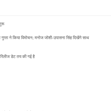
ुरू
ा गुप्ता ने किया विमोचन; मनोज जोशी-उपासना सिंह दिखेंगे साथ
िलीज डेट तय की गई है
ाले ई-पास इस बंदी में भी लागू