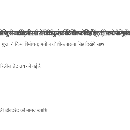
ली जान से मारने की धमकियाँ : सेलिब्रिटी टारगेटिंग ज
 वेलफेयर सोसायटी की कार्यकारिणी अपदस्थ, JDA ने पूर
 पोस्टर जारी, CM रेखा गुप्ता ने किया विमोचन; मनोज जो
ंपनी शुरू की और 22 की उम्र तक बन गए इंटरनेशनल अवॉ
ा गुप्ता ने किया विमोचन; मनोज जोशी-उपासना सिंह दिखेंगे साथ
िलीज डेट तय की गई है
ली डॉक्टरेट की मानद उपाधि