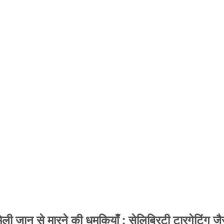
 जान से मारने की धमकियाँ : सेलिब्रिटी टारगेटिंग जैसा