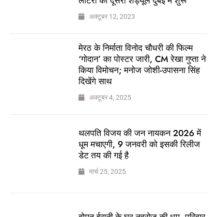
लॉटरी का दूसरा शेड्यूल दुबई में शुरू
अक्टूबर 12, 2023
मेरठ के निर्माता विनोद चौधरी की फिल्म
‘गोदान’ का पोस्टर जारी, CM रेखा गुप्ता ने
किया विमोचन; मनोज जोशी-उपासना सिंह
दिखेंगे साथ
अक्टूबर 4, 2025
थलपति विजय की जन नायकन 2026 में
धूम मचाएगी, 9 जनवरी को इसकी रिलीज
डेट तय की गई है
मार्च 25, 2025
बोमन ईरानी के घर नवरोज की धूम, परिवार