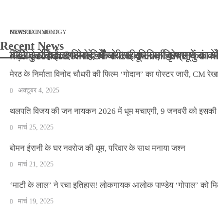
मार्च 2, 2026
जनवरी 29, 2026
अक्टूबर 4, 2025
अप्रैल 14, 2025
NEWS
NEWS
ENTERTAINMENT
NEWS
TECHNOLOGY
Recent News
बॉलीवुड के बाद अब डिफेंस टाइकून साहिल लूथरा को मि
बड़ी कार्रवाई: 20 माह से जबरन काबिज़ कृष्णा कुंज
मेरठ के निर्माता विनोद चौधरी की फिल्म ‘गोदान’ का
मिलिए रोहित उगले से! कैसे 16 साल की उम्र में क
मेरठ के निर्माता विनोद चौधरी की फिल्म ‘गोदान’ का पोस्टर जारी, CM रेख
अक्टूबर 4, 2025
थलपति विजय की जन नायकन 2026 में धूम मचाएगी, 9 जनवरी को इसकी र
मार्च 25, 2025
बोमन ईरानी के घर नवरोज की धूम, परिवार के साथ मनाया जश्न
मार्च 21, 2025
‘माटी के लाल’ ने रचा इतिहास! लोकगायक आलोक पाण्डेय ‘गोपाल’ को मि
मार्च 19, 2025