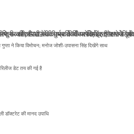
ली जान से मारने की धमकियाँ : सेलिब्रिटी टारगेटिंग ज
 वेलफेयर सोसायटी की कार्यकारिणी अपदस्थ, JDA ने पूर
 पोस्टर जारी, CM रेखा गुप्ता ने किया विमोचन; मनोज जो
ंपनी शुरू की और 22 की उम्र तक बन गए इंटरनेशनल अवॉ
ा गुप्ता ने किया विमोचन; मनोज जोशी-उपासना सिंह दिखेंगे साथ
िलीज डेट तय की गई है
ली डॉक्टरेट की मानद उपाधि