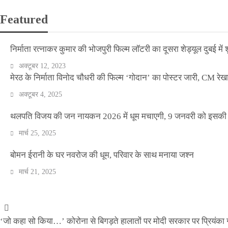
Featured
निर्माता रत्नाकर कुमार की भोजपुरी फिल्म लॉटरी का दूसरा शेड्यूल दुबई में श
अक्टूबर 12, 2023
मेरठ के निर्माता विनोद चौधरी की फिल्म ‘गोदान’ का पोस्टर जारी, CM रेख
अक्टूबर 4, 2025
थलपति विजय की जन नायकन 2026 में धूम मचाएगी, 9 जनवरी को इसकी र
मार्च 25, 2025
वीकेंड कर्फ्यू ने थामी दिल्ली की रफ्तार, नाइट कर्फ्यू व
बोमन ईरानी के घर नवरोज की धूम, परिवार के साथ मनाया जश्न
मार्च 21, 2025
Official Desk
अप्रैल 17, 2021
‘जो कहा सो किया…’ कोरोना से बिगड़ते हालातों पर मोदी सरकार पर प्रियंका ग