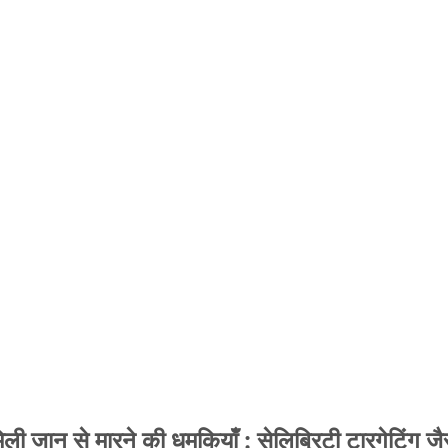
 जान से मारने की धमकियाँ : सेलिब्रिटी टारगेटिंग जैसा