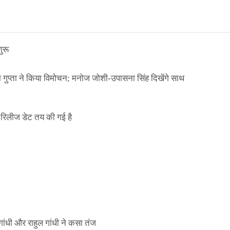
ुरू
ा गुप्ता ने किया विमोचन; मनोज जोशी-उपासना सिंह दिखेंगे साथ
िलीज डेट तय की गई है
ाले ई-पास इस बंदी में भी लागू
ांधी और राहुल गांधी ने कसा तंज