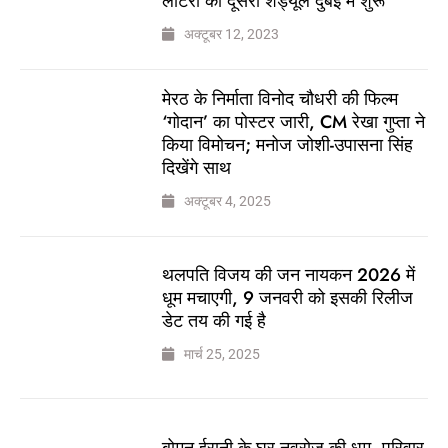
लॉटरी का दूसरा शेड्यूल दुबई में शुरू
अक्टूबर 12, 2023
मेरठ के निर्माता विनोद चौधरी की फिल्म
‘गोदान’ का पोस्टर जारी, CM रेखा गुप्ता ने
किया विमोचन; मनोज जोशी-उपासना सिंह
दिखेंगे साथ
अक्टूबर 4, 2025
थलपति विजय की जन नायकन 2026 में
धूम मचाएगी, 9 जनवरी को इसकी रिलीज
डेट तय की गई है
मार्च 25, 2025
बोमन ईरानी के घर नवरोज की धूम, परिवार