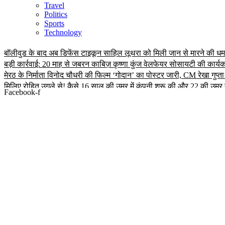
Travel
Politics
Sports
Technology
बॉलीवुड के बाद अब डिफेंस टाइकून साहिल लूथरा को मिली जान से मारने की धमकिया
बड़ी कार्रवाई: 20 माह से जबरन काबिज़ कृष्णा कुंज वेलफेयर सोसायटी की कार्
मेरठ के निर्माता विनोद चौधरी की फिल्म ‘गोदान’ का पोस्टर जारी, CM रेखा गुप्
मिलिए रोहित उगले से! कैसे 16 साल की उम्र में कंपनी शुरू की और 22 की उम्
Facebook-f
MBA डिग्री छोड़, कैमरा थामा! मिलिए बॉलीवुड हस्तियों के चहेते वेडिंग फोटोग्र
थलपति विजय की जन नायकन 2026 में धूम मचाएगी, 9 जनवरी को इसकी रिलीज 