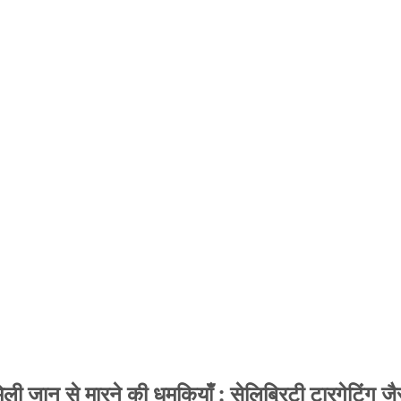
 जान से मारने की धमकियाँ : सेलिब्रिटी टारगेटिंग जैसा