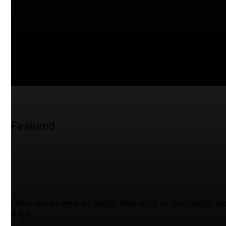
Featured
निर्माता रत्नाकर कुमार की भोजपुरी फिल्म लॉटरी का दूसरा शेड्यूल दुब
में शुरू