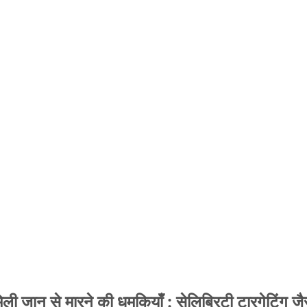
 जान से मारने की धमकियाँ : सेलिब्रिटी टारगेटिंग जैसा