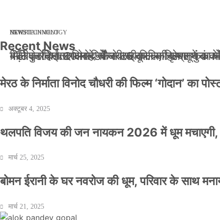
मार्च 2, 2026
जनवरी 29, 2026
अक्टूबर 4, 2025
अप्रैल 14, 2025
NEWS
NEWS
ENTERTAINMENT
NEWS
TECHNOLOGY
Recent News
बॉलीवुड के बाद अब डिफेंस टाइकून साहिल लूथरा को मि
बड़ी कार्रवाई: 20 माह से जबरन काबिज़ कृष्णा कुंज
मेरठ के निर्माता विनोद चौधरी की फिल्म ‘गोदान’ का
मिलिए रोहित उगले से! कैसे 16 साल की उम्र में क
मेरठ के निर्माता विनोद चौधरी की फिल्म ‘गोदान’ का पो
अक्टूबर 4, 2025
थलपति विजय की जन नायकन 2026 में धूम मचाएगी, 
मार्च 25, 2025
बोमन ईरानी के घर नवरोज की धूम, परिवार के साथ मना
मार्च 21, 2025