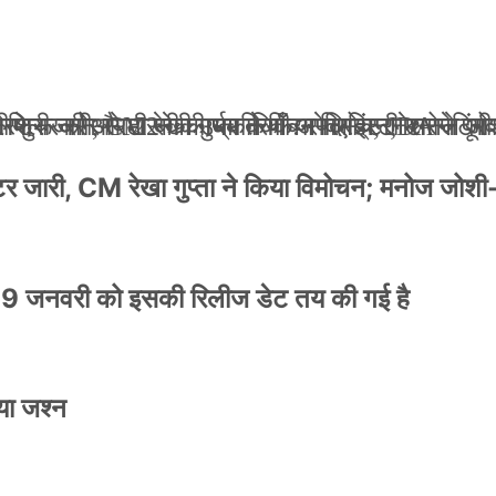
ली जान से मारने की धमकियाँ : सेलिब्रिटी टारगेटिंग ज
 वेलफेयर सोसायटी की कार्यकारिणी अपदस्थ, JDA ने पूर
 पोस्टर जारी, CM रेखा गुप्ता ने किया विमोचन; मनोज जो
ंपनी शुरू की और 22 की उम्र तक बन गए इंटरनेशनल अवॉ
स्टर जारी, CM रेखा गुप्ता ने किया विमोचन; मनोज जोशी
9 जनवरी को इसकी रिलीज डेट तय की गई है
या जश्न