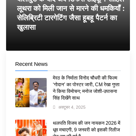
लूथरा को मिली जान से मारने की धमकियाँ :
सेलिब्रिटी टारगेटिंग जैसा हूबहू पैटर्न का
खुलासा
Recent News
मेरठ के निर्माता विनोद चौधरी की फिल्म
‘गोदान’ का पोस्टर जारी, CM रेखा गुप्ता
ने किया विमोचन; मनोज जोशी-उपासना
सिंह दिखेंगे साथ
अक्टूबर 4, 2025
थलपति विजय की जन नायकन 2026 में
धूम मचाएगी, 9 जनवरी को इसकी रिलीज