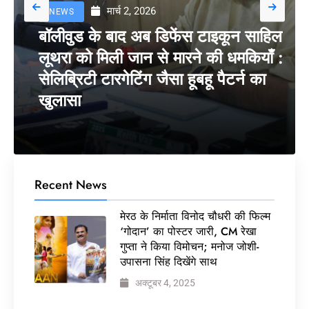
मार्च 2, 2026
NEWS
बॉलीवुड के बाद अब डिफेंस टाइकून साहिल
लूथरा को मिली जान से मारने की धमकियाँ :
सेलिब्रिटी टारगेटिंग जैसा हूबहू पैटर्न का
खुलासा
Recent News
मेरठ के निर्माता विनोद चौधरी की फिल्म
‘गोदान’ का पोस्टर जारी, CM रेखा
गुप्ता ने किया विमोचन; मनोज जोशी-
उपासना सिंह दिखेंगे साथ
अक्टूबर 4, 2025