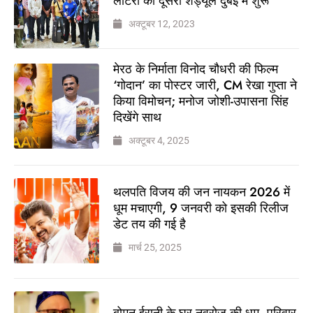
लॉटरी का दूसरा शेड्यूल दुबई में शुरू
अक्टूबर 12, 2023
मेरठ के निर्माता विनोद चौधरी की फिल्म
‘गोदान’ का पोस्टर जारी, CM रेखा गुप्ता ने
किया विमोचन; मनोज जोशी-उपासना सिंह
दिखेंगे साथ
अक्टूबर 4, 2025
थलपति विजय की जन नायकन 2026 में
धूम मचाएगी, 9 जनवरी को इसकी रिलीज
डेट तय की गई है
मार्च 25, 2025
बोमन ईरानी के घर नवरोज की धूम, परिवार